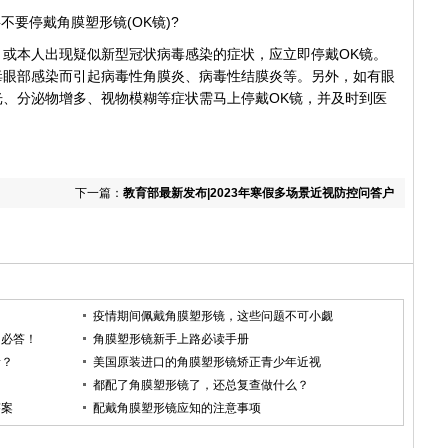
要停戴角膜塑形镜(OK镜)?
本人出现疑似新型冠状病毒感染的症状，应立即停戴OK镜。
毒眼部感染而引起病毒性角膜炎、病毒性结膜炎等。另外，如有眼
、分泌物增多、视物模糊等症状需马上停戴OK镜，并及时到医
下一篇：
教育部最新发布|2023年寒假多场景近视防控问答户
外运动篇
疫情期间佩戴角膜塑形镜，这些问题不可小觑
问必答！
角膜塑形镜新手上路必读手册
贵？
美国原装进口的角膜塑形镜矫正青少年近视
都配了角膜塑形镜了，还总复查做什么？
答案
配戴角膜塑形镜应知的注意事项