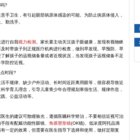
吗?
手卫生，有引起眼部病原体感染的可能。为防止病原体侵入，
生、勤洗手。
进行自我
视力检测
。家长要主动关注孩子眼健康，发现有视物眯
要及时带孩子到正规医疗机构进行检查，做到早发现、早预防、早
楚了解孩子的远视储备量或者近视状况，当发现孩子远视储备不足
科学防控近视。
点时段?
不规律、缺少户外活动、长时间近距离用眼等，很容易导致近
立科学育儿理念，引导儿童青少年合理规划寒假生活、规律作息，
实践、公益活动等。
生的建议可散瞳验光，遵循医嘱科学矫治，不要相信近视可治
的手段有配戴功能性眼镜、
角膜塑形镜
(OK镜)、低浓度阿托品滴
面有一定的效果，但需要在医生指导下选择和使用，做好定期复