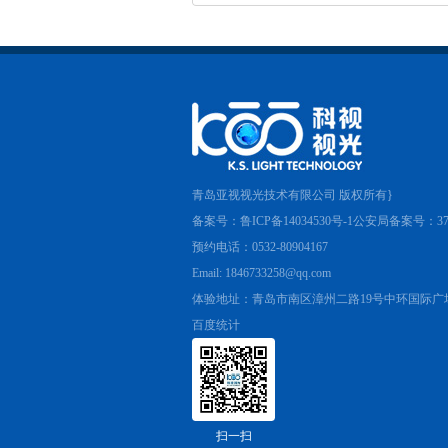
青岛亚视视光技术有限公司 版权所有}
备案号：鲁ICP备14034530号-1公安局备案号：3702
预约电话：0532-80904167
Email: 1846733258@qq.com
体验地址：青岛市南区漳州二路19号中环国际广场A
百度统计
扫一扫