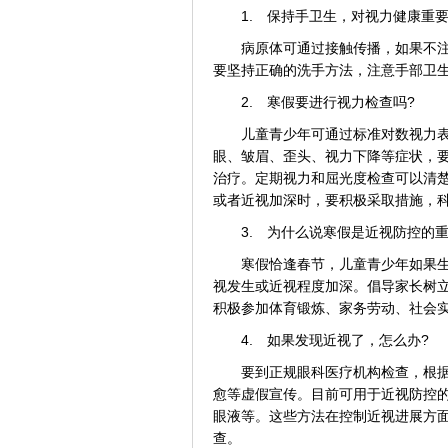
1. 保持手卫生，对视力健康重要
病原体可通过接触传播，如果不注意
要坚持正确的洗手方法，注意手部卫
2. 寒假要进行视力检查吗?
儿童青少年可通过标准对数视力表
眼、皱眉、歪头、视力下降等症状，
治疗。定期视力和屈光度检查可以清
或者近视加深时，要积极采取措施，
3. 为什么说寒假是近视防控的重
寒假恰逢春节，儿童青少年如果生活
视发生或近视程度加深。倡导家长树
积极参加体育锻炼、家务劳动、社会
4. 如果发现近视了，怎么办?
要到正规眼科医疗机构检查，根据医
愈等虚假宣传。目前可用于近视防控
眼液等。这些方法在控制近视进展方
查。