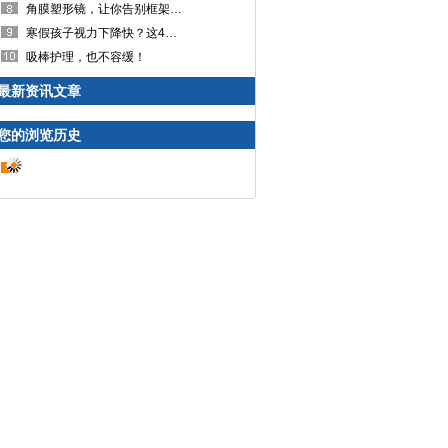
角膜塑形镜，让你告别框架眼镜
寒假孩子视力下降快？这4个坏习惯要改掉
吸棒护理，也不容缓！
最新资讯文章
您的浏览历史