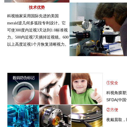
技术优势
科视独家采用国际先进的美国
merald逆几何多弧段专利设计。它
可使300度内近视3天达到1.0标准视
力。500内近视7天摘掉近视镜。600
以上高度近视1个月恢复清晰视力。
①安全
科视角膜塑
SFDA(
②方便
夜戴晨取，